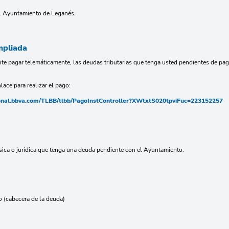
el Ayuntamiento de Leganés.
mpliada
mite pagar telemáticamente, las deudas tributarias que tenga usted pendientes de pa
lace para realizar el pago:
ucional.bbva.com/TLBB/tlbb/PagoInstController?XWtxtS020tpviFuc=223152257
sica o jurídica que tenga una deuda pendiente con el Ayuntamiento.
o (cabecera de la deuda)