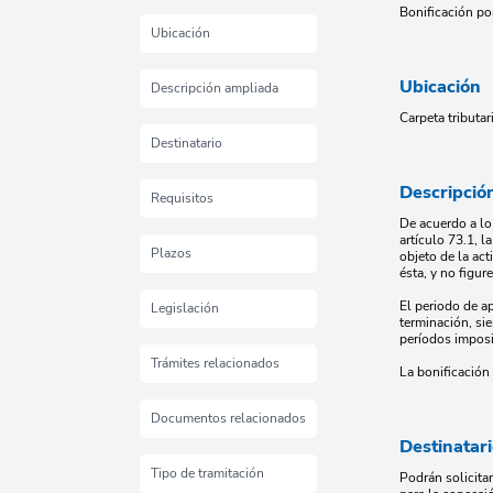
Bonificación po
Ubicación
Ubicación
Descripción ampliada
Carpeta tributa
Destinatario
Descripció
Requisitos
De acuerdo a lo
artículo 73.1, l
Plazos
objeto de la ac
ésta, y no figur
El periodo de ap
Legislación
terminación, si
períodos imposi
Trámites relacionados
La bonificación
Documentos relacionados
Destinatar
Tipo de tramitación
Podrán solicita