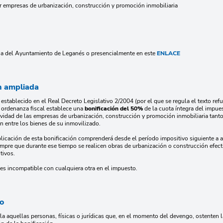
r empresas de urbanización, construcción y promoción inmobiliaria
ria del Ayuntamiento de Leganés o presencialmente en este
ENLACE
n ampliada
 establecido en el Real Decreto Legislativo 2/2004 (por el que se regula el texto re
a ordenanza fiscal establece una
bonificación del 50%
de la cuota íntegra del impue
tividad de las empresas de urbanización, construcción y promoción inmobiliaria tant
en entre los bienes de su inmovilizado.
licación de esta bonificación comprenderá desde el período impositivo siguiente a aq
empre que durante ese tiempo se realicen obras de urbanización o construcción efecti
tivos.
 es incompatible con cualquiera otra en el impuesto.
io
rla aquellas personas, físicas o jurídicas que, en el momento del devengo, ostenten 