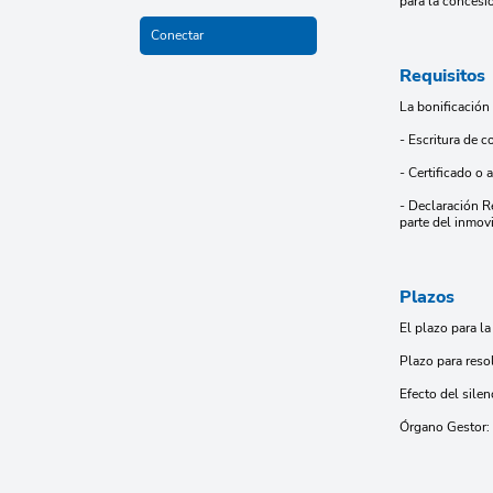
para la concesió
Conectar
Requisitos
La bonificación
- Escritura de c
- Certificado o a
- Declaración R
parte del inmov
Plazos
El plazo para la
Plazo para reso
Efecto del silen
Órgano Gestor: 